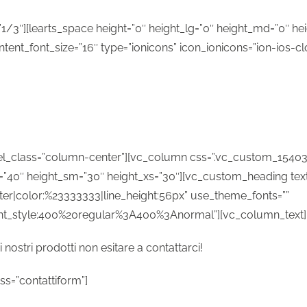
3″][learts_space height=”0″ height_lg=”0″ height_md=”0″ hei
content_font_size=”16″ type=”ionicons” icon_ionicons=”ion-ios-cl
l_class=”column-center”][vc_column css=”.vc_custom_154034
=”40″ height_sm=”30″ height_xs=”30″][vc_custom_heading text=
enter|color:%23333333|line_height:56px” use_theme_fonts=””
ont_style:400%20regular%3A400%3Anormal”][vc_column_text]
 nostri prodotti non esitare a contattarci!
ss=”contattiform”]