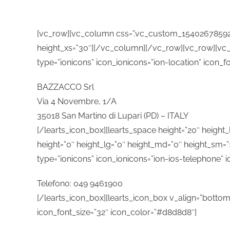
[vc_row][vc_column css=”.vc_custom_1540267859285
height_xs=”30″][/vc_column][/vc_row][vc_row][vc_co
type=”ionicons” icon_ionicons=”ion-location” icon_f
BAZZACCO Srl
Via 4 Novembre, 1/A
35018 San Martino di Lupari (PD) – ITALY
[/learts_icon_box][learts_space height=”20″ heigh
height=”0″ height_lg=”0″ height_md=”0″ height_sm=”1
type=”ionicons” icon_ionicons=”ion-ios-telephone”
Telefono: 049 9461900
[/learts_icon_box][learts_icon_box v_align=”bottom” 
icon_font_size=”32″ icon_color=”#d8d8d8″]