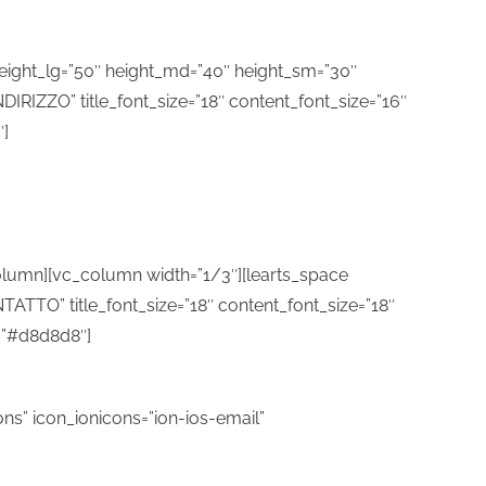
eight_lg=”50″ height_md=”40″ height_sm=”30″
IRIZZO” title_font_size=”18″ content_font_size=”16″
″]
column][vc_column width=”1/3″][learts_space
TATTO” title_font_size=”18″ content_font_size=”18″
r=”#d8d8d8″]
cons” icon_ionicons=”ion-ios-email”