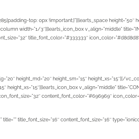
{padding-top: 0px !important;}”][learts_space height=”50″ h
lumn width=”1/3″][learts_icon_box v_align=”middle” title=”IND
ont_size=”32″ title_font_color=”#333333″ icon_color=”#d8d8d8
t_lg=”20″ height_md=”20″ height_sm=”15″ height_xs=”15″][/vc_
5″ height_xs=”15″][learts_icon_box v_align=”middle” title=”CON
 icon_font_size=”32″ content_font_color=”#696969″ icon_colo
title=”” title_font_size=”16″ content_font_size=”16″ type=”ioni