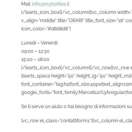
Mail:
info@mybottles.it
[/learts_icon_box][/vc_column][vc_column width=”1/
v_align=”middle” title=”ORARI” title_font_size=”18″ 
icon_color=”#d8d8d8″]
Lunedì – Venerdì:
09:00 – 12:30
15:00 – 18:00
[/learts_icon_box][/vc_column][/vc_row][vc_row e
[learts_space height=”50″ height_lg=”50″ height_md
font_container=”tag:h2|font_size:40px|text_align:c
google_fonts=”font_family:Marcellus%3Aregular|f
Se ti serve un aiuto o hai bisogno di informazioni sui
[vc_row el_class=”contattiform1″][vc_column el_cla