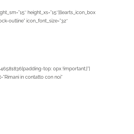
ght_sm=”15″ height_xs=”15″][learts_icon_box
ock-outline” icon_font_size=”32″
6581836{padding-top: 0px !important;}”]
”Rimani in contatto con noi”