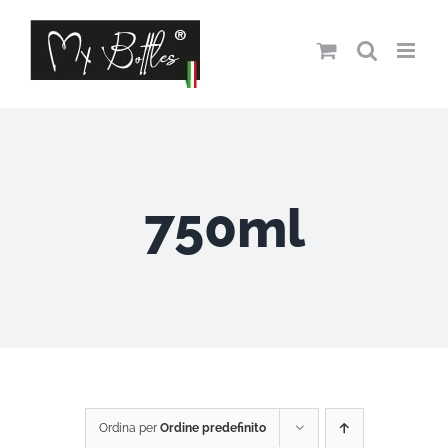
Salta
al
contenuto
750ml
Ordina per
Ordine predefinito