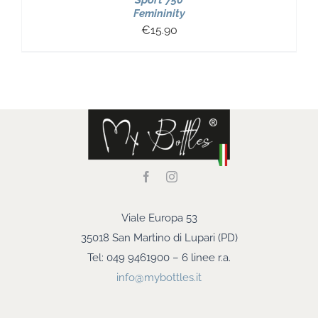
Sport 750
Femininity
€
15.90
Viale Europa 53
35018 San Martino di Lupari (PD)
Tel: 049 9461900 – 6 linee r.a.
info@mybottles.it