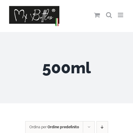
Salta
al
contenuto
500ml
Ordina per
Ordine predefinito