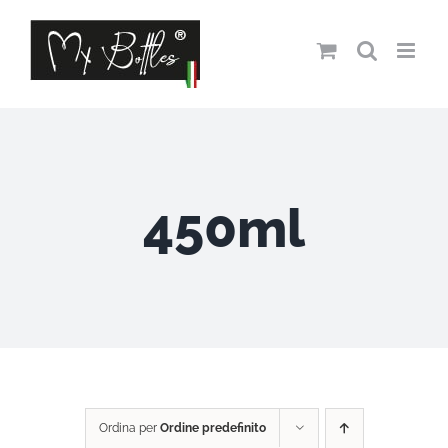
Salta
al
contenuto
450ml
Ordina per
Ordine predefinito