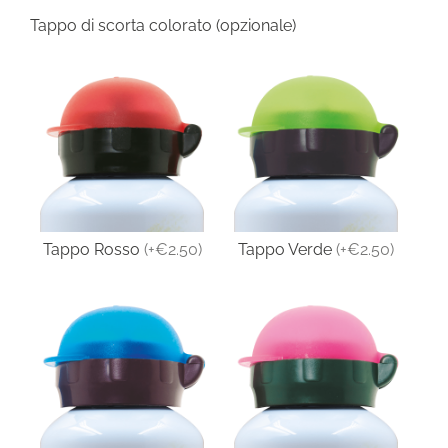
Tappo di scorta colorato (opzionale)
Tappo Rosso
(
+€2.50
)
Tappo Verde
(
+€2.50
)