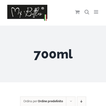
Salta
al
contenuto
700ml
Ordina per
Ordine predefinito