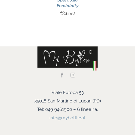
Sport 750
Femininity
€
15.90
Viale Europa 53
35018 San Martino di Lupari (PD)
Tel: 049 9461900 – 6 linee r.a.
info@mybottles.it