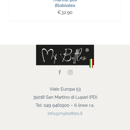
Thermo 500
Blablabla
€
32.90
Viale Europa 53
35018 San Martino di Lupari (PD)
Tel: 049 9461900 – 6 linee r.a.
info@mybottles.it