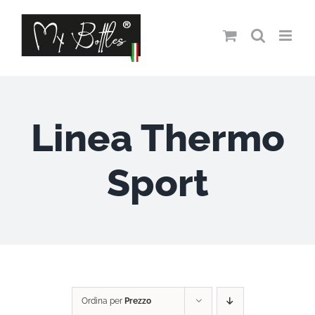
Salta
al
contenuto
Linea Thermo
Sport
Ordina per
Prezzo