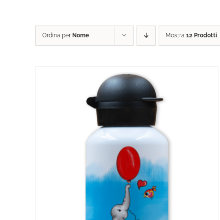
Ordina per
Nome
Mostra
12 Prodotti
GLI
AGGIUNGI AL CARRELLO
/
DETTAGLI